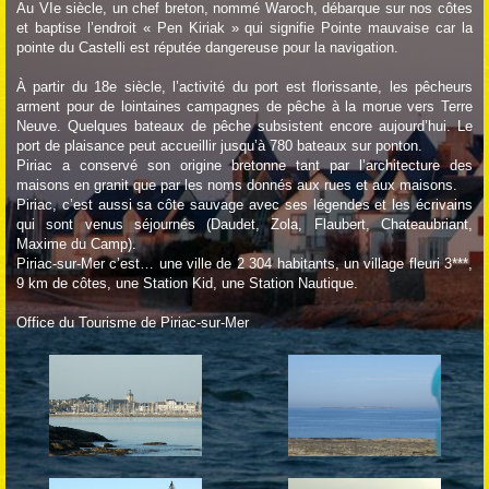
Au VIe siècle, un chef breton, nommé Waroch, débarque sur nos côtes
et baptise l’endroit « Pen Kiriak » qui signifie Pointe mauvaise car la
pointe du Castelli est réputée dangereuse pour la navigation.
À partir du 18e siècle, l’activité du port est florissante, les pêcheurs
arment pour de lointaines campagnes de pêche à la morue vers Terre
Neuve. Quelques bateaux de pêche subsistent encore aujourd’hui. Le
port de plaisance peut accueillir jusqu’à 780 bateaux sur ponton.
Piriac a conservé son origine bretonne tant par l’architecture des
maisons en granit que par les noms donnés aux rues et aux maisons.
Piriac, c’est aussi sa côte sauvage avec ses légendes et les écrivains
qui sont venus séjournés (Daudet, Zola, Flaubert, Chateaubriant,
Maxime du Camp).
Piriac-sur-Mer c’est… une ville de 2 304 habitants, un village fleuri 3***,
9 km de côtes, une Station Kid, une Station Nautique.
Office du Tourisme de Piriac-sur-Mer