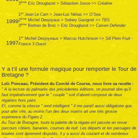
ème
3
Eric Drouglazet
>
Sébastien Josse
>>
Créaline
er
1
Jean Le Cam
>
Jean-Luc Nélias
>>
O’Sea
ème
2
Michel Desjoyaux
>
Sidney Gavignet
>>
TBS
1999
ème
3
Bertran de Broc
>
Eric Drouglazet
>>
Carven Defender
er
1
Michel Desjoyeaux
>
Marcus Hutchinson
>>
Sill Plein Fruit -
1997
France 3 Ouest
Y a t’il une formule magique pour remporter le Tour de
Bretagne ?
Loïc Ponceau, Président du Comité de Course, nous livre sa recette :
" A la lecture du palmarès des précédentes éditions, on pourrait dire qu’il
faut impérativement que le " couple " soit d’abord composé de deux
régatiers hors pairs.
Et, comme la vitesse " rend intelligent " il me paraît aussi obligatoire que,
pour aller vite, au moins l’un des deux marins ait une très grosse
expérience du Figaro 2.
Au Tour de Bretagne, toute la palette de la régate est passée en revue :
parcours côtiers, bananes, courses de nuit. Les départs et les passages de
bouées sont âprement disputés, il y a aussi du courant et de nombreux