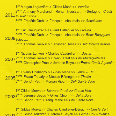
er
1
Morgan Lagravière
>
Gildas Mahé
>>
Vendée
ème
2
Anthony Marchand
>
Ronan Treussart
>>
Bretagne - Crédit
2011
Mutuel Espoir
ème
3
Frédéric Duthil
>
François Lebourdais
>>
Sepalumic
er
1
Eric Drouglazet
>
Laurent Pellecuer
>>
Luisina
ème
2
Frédéric Duthil
>
François Lebourdais
>>
Bbox Bouygues
2009
Telecom
ème
3
Thomas Rouxel
>
Sébastien Josse
>>
Defi Mousquetaires
er
1
Nicolas Lunven
>
Charles Caudrelier
>>
Bostik
ème
2
Thomas Rouxel
>
Erwan Israel
>>
Defi Mousquetaires
2007
ème
3
Christopher Pratt
>
Jérémie Beyou
>>
Espoir Credit Agricole
er
1
Thierry Chabagny
>
Gildas Mahé
>>
Lebre – FMI
ème
2
Erwan Tabarly
>
Nicolas Bérenger
>>
Thalès
2005
ème
3
Benoît Petit
>
Morgan Riou
>>
Défi Santé Voile
er
1
Gildas Morvan
>
Bertrand Pacé
>>
Cercle Vert
ème
2
Jérémie Beyou
>
Gilles Chiorri
>>
Delta Dore
2003
ème
3
Benoît Petit
>
Tangi Mahé
>>
Défi Santé Voile
er
1
Gildas Morvan
>
Charles Caudrelier-Bénac
>>
Cercle Vert
ème
2
Bruno Jourdren
>
Jérémie Beyou
>>
Game Boy Advance
2001