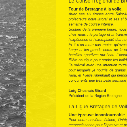
Le Conseil régional de Bre
Tour de Bretagne à la voile,
Avec ses six étapes entre Saint-M
projecteurs notre littoral et ses si
semaine de course intense.
Soutien de la première heure, nous
chez nous : le partage et la trans
l’expérience et l’exemplarité des n
Et il n’en reste pas moins qu’ave
Large et les grands noms de la voi
batailles sportives sur l’eau. L’occ
filière nautique pour rendre les bol
Je suivrai avec une attention tout
pour lesquels je nourris de grand
Riou, et Pierre Rhimbault qui prend
concurrents une très belle semaine
Loïg Chesnais-Girard
Président de la Région Bretagne
La Ligue Bretagne de Voil
Une épreuve incontournable.
Pour cette onzième édition, l’in
reconnaissance pour l’épreuve et po