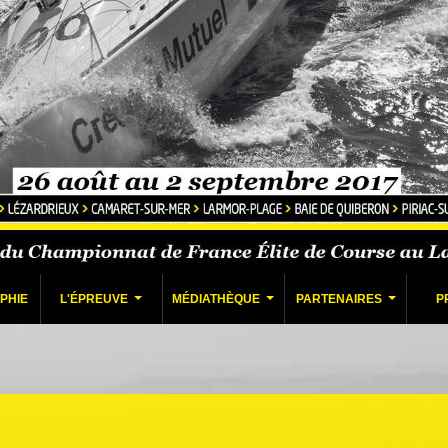
PHIE
L'ÉPREUVE
MÉDIATHÈQUE
PARTENAIRES
P
...
...
...