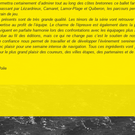
rmettra certainement d’admirer tout au long des côtes bretonnes ce ballet fa
passant par Lézardrieux, Camaret, Lamor-Plage et Quiberon, les parcours pe
ain de jeu.
présents sont de très grande qualité. Les ténors de la série vont retrouv
rtise au profit de l’équipe. Le charme de l'épreuve est également dans la p
iguent en parfaite harmonie lors des confrontations avec les équipages plus 
lue au fil des éditions, mais ce qui ne change pas c’est le soutien de nos
 confiance nous permet de travailler et de développer l’évènement serein
vec plaisir pour une semaine intense de navigation. Tous ces ingrédients vont
r le plus grand plaisir des coureurs, des villes étapes, des partenaires et de 
oile