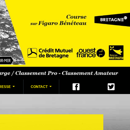
RESSE
CONTACT
...
...