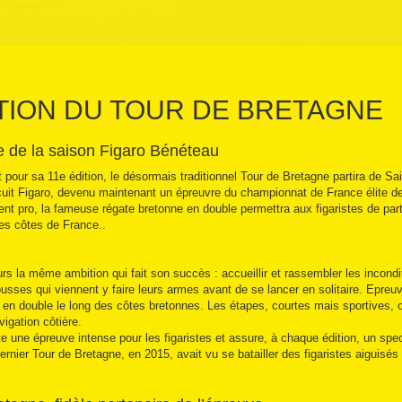
ITION DU TOUR DE BRETAGNE
 de la saison Figaro Bénéteau
our sa 11e édition, le désormais traditionnel Tour de Bretagne partira de Sain
cuit Figaro, devenu maintenant un épreuvre du championnat de France élite d
t pro, la fameuse régate bretonne en double permettra aux figaristes de part
les côtes de France..
s la même ambition qui fait son succès : accueillir et rassembler les incondit
usses qui viennent y faire leurs armes avant de se lancer en solitaire. Epreu
 en double le long des côtes bretonnes. Les étapes, courtes mais sportives, 
vigation côtière.
 une épreuve intense pour les figaristes et assure, à chaque édition, un spec
dernier Tour de Bretagne, en 2015, avait vu se batailler des figaristes aiguisés