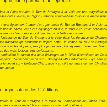
tagne, fidèle partenaire de l’épreuve
alo et Piriac-sur-Mer, le Tour de Bretagne à la Voile est une magnifique 
 belles côtes. Aussi, la Région Bretagne éprouve-t-elle toujours le même plais
 avons également à cœur d’être partenaire du Tour de Bretagne à la Voile car 
mission de savoir. Avec ces équipages en duo, la fougue et l’envie débordan
avigateurs chevronnés pour donner lieu à de belles rencontres.
c l’intégration du Tour de Bretagne à la Voile dans les épreuves du Champi
e
le française qui prendront le départ, cette 11
édition du Tour de Bretagne
asion pour les skippers, des plus jeunes aux plus aguerris, d’allier leur talen
ides des mers toujours plus performants.
e particulière la course des deux équipages de la filière d’excellence de Cou
s espoirs : Sébastien Simon sur « Bretagne-CMB Performance » qui sera épa
ra le départ sur « Bretagne-CMB Espoir » au côté du tenant du titre, Christian
 de course.
e organisatrice des 11 éditions
tégration du Tour de Bretagne à la Voile au Championnat de France Elite
ur les coureurs de la Classe Figaro qui nous font confiance.