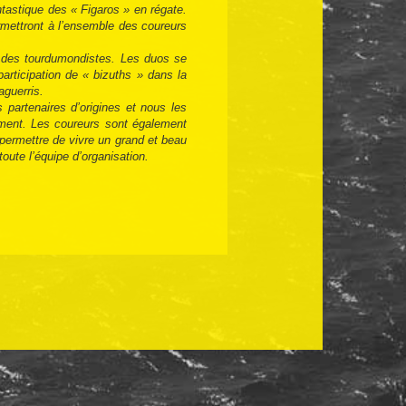
ntastique des « Figaros » en régate.
rmettront à l’ensemble des coureurs
er des tourdumondistes. Les duos se
articipation de « bizuths » dans la
aguerris.
 partenaires d’origines et nous les
ement. Les coureurs sont également
 permettre de vivre un grand et beau
toute l’équipe d’organisation.