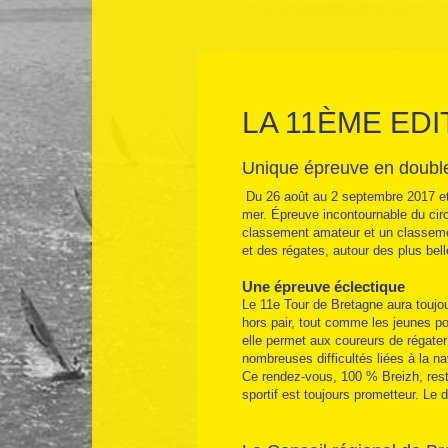
LA 11ÈME ED
Unique épreuve en double
Du 26 août au 2 septembre 2017 et p
mer. Épreuve incontournable du cir
classement amateur et un classemen
et des régates, autour des plus bel
Une épreuve éclectique
Le 11e Tour de Bretagne aura toujour
hors pair, tout comme les jeunes po
elle permet aux coureurs de régater
nombreuses difficultés liées à la na
Ce rendez-vous, 100 % Breizh, reste
sportif est toujours prometteur. Le 