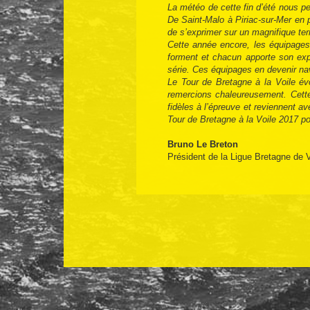
La météo de cette fin d’été nous pe
De Saint-Malo à Piriac-sur-Mer en 
de s’exprimer sur un magnifique terr
Cette année encore, les équipages 
forment et chacun apporte son expe
série. Ces équipages en devenir nav
Le Tour de Bretagne à la Voile évo
remercions chaleureusement. Cette
fidèles à l’épreuve et reviennent a
Tour de Bretagne à la Voile 2017 pou
Bruno Le Breton
Président de la Ligue Bretagne de V