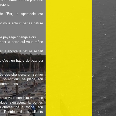
rcions.
e l’Est, le spectacle est
et vous éblouit par sa nature
 le paysage change alors.
rment la porte qui vous mène
t là encore la nature se fait
, c’est un havre de paix qui
ès des chantiers, un sentier
u bourg fleuri, sa place, son
x commerces.
Trieux vous conduira vers une
’algue s’enlacent, là où les
u’au château de la Roche Jagu
 de Pontrieux des assaillants