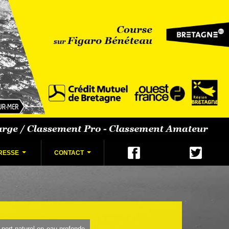
RESSE
CONTACT
...
...
port naturel en eau profonde