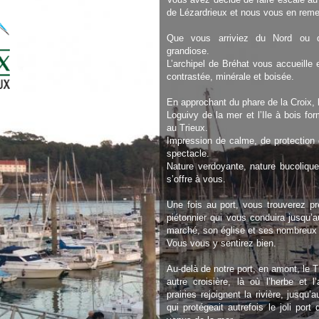
de Lézardrieux et nous vous en reme
Que vous arriviez du Nord ou d
grandiose.
L’archipel de Bréhat vous accueille 
contrastée, minérale et boisée.
En approchant du phare de la Croix,
Loguivy de la mer et l’Ile à bois fo
au Trieux.
Impression de calme, de protection e
spectacle.
Nature verdoyante, nature bucolique
s’offre à vous.
Une fois au port, vous trouverez pr
piétonnier qui vous conduira jusqu’a
marché, son église et ses nombreu
Vous vous y sentirez bien.
Au-delà de notre port, en amont, le 
autre croisière, là où l’herbe et l
prairies rejoignent la rivière, jusq
qui protégeait autrefois le joli port