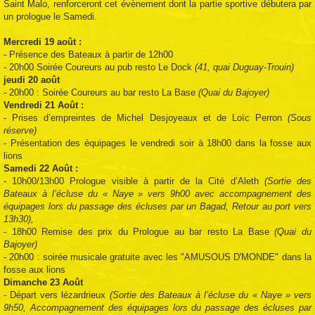
Saint Malo, renforceront cet évènement dont la partie sportive débutera par
un prologue le Samedi.
Mercredi 19 août :
- Présence des Bateaux à partir de 12h00
- 20h00 Soirée Coureurs au pub resto Le Dock
(41, quai Duguay-Trouin)
jeudi 20 août
- 20h00 : Soirée Coureurs au bar resto La Base
(Quai du Bajoyer)
Vendredi 21 Août :
- Prises d’empreintes de Michel Desjoyeaux et de Loïc Perron
(Sous
réserve)
- Présentation des équipages le vendredi soir à 18h00 dans la fosse aux
lions
Samedi 22 Août :
- 10h00/13h00 Prologue visible à partir de la Cité d’Aleth
(Sortie des
Bateaux à l’écluse du « Naye » vers 9h00 avec accompagnement des
équipages lors du passage des écluses par un Bagad, Retour au port vers
13h30),
- 18h00 Remise des prix du Prologue au bar resto La Base
(Quai du
Bajoyer)
- 20h00 : soirée musicale gratuite avec les "AMUSOUS D'MONDE" dans la
fosse aux lions
Dimanche 23 Août
- Départ vers lézardrieux
(Sortie des Bateaux à l’écluse du « Naye » vers
9h50, Accompagnement des équipages lors du passage des écluses par