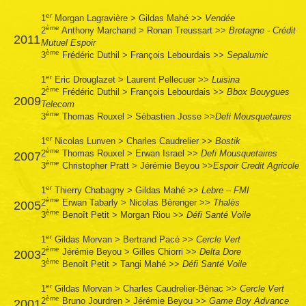
er
1
Morgan Lagravière
>
Gildas Mahé
>>
Vendée
ème
2
Anthony Marchand
>
Ronan Treussart
>>
Bretagne - Crédit
2011
Mutuel Espoir
ème
3
Frédéric Duthil
>
François Lebourdais
>>
Sepalumic
er
1
Eric Drouglazet
>
Laurent Pellecuer
>>
Luisina
ème
2
Frédéric Duthil
>
François Lebourdais
>>
Bbox Bouygues
2009
Telecom
ème
3
Thomas Rouxel
>
Sébastien Josse
>>
Defi Mousquetaires
er
1
Nicolas Lunven
>
Charles Caudrelier
>>
Bostik
ème
2
Thomas Rouxel
>
Erwan Israel
>>
Defi Mousquetaires
2007
ème
3
Christopher Pratt
>
Jérémie Beyou
>>
Espoir Credit Agricole
er
1
Thierry Chabagny
>
Gildas Mahé
>>
Lebre – FMI
ème
2
Erwan Tabarly
>
Nicolas Bérenger
>>
Thalès
2005
ème
3
Benoît Petit
>
Morgan Riou
>>
Défi Santé Voile
er
1
Gildas Morvan
>
Bertrand Pacé
>>
Cercle Vert
ème
2
Jérémie Beyou
>
Gilles Chiorri
>>
Delta Dore
2003
ème
3
Benoît Petit
>
Tangi Mahé
>>
Défi Santé Voile
er
1
Gildas Morvan
>
Charles Caudrelier-Bénac
>>
Cercle Vert
ème
2
Bruno Jourdren
>
Jérémie Beyou
>>
Game Boy Advance
2001