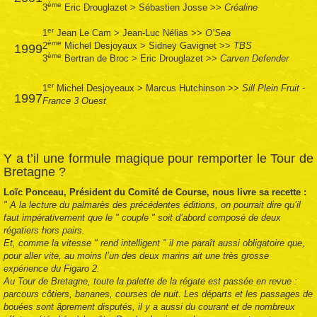
ème
3
Eric Drouglazet
>
Sébastien Josse
>>
Créaline
er
1
Jean Le Cam
>
Jean-Luc Nélias
>>
O’Sea
ème
2
Michel Desjoyaux
>
Sidney Gavignet
>>
TBS
1999
ème
3
Bertran de Broc
>
Eric Drouglazet
>>
Carven Defender
er
1
Michel Desjoyeaux
>
Marcus Hutchinson
>>
Sill Plein Fruit -
1997
France 3 Ouest
Y a t’il une formule magique pour remporter le Tour de
Bretagne ?
Loïc Ponceau, Président du Comité de Course, nous livre sa recette :
" A la lecture du palmarès des précédentes éditions, on pourrait dire qu’il
faut impérativement que le " couple " soit d’abord composé de deux
régatiers hors pairs.
Et, comme la vitesse " rend intelligent " il me paraît aussi obligatoire que,
pour aller vite, au moins l’un des deux marins ait une très grosse
expérience du Figaro 2.
Au Tour de Bretagne, toute la palette de la régate est passée en revue :
parcours côtiers, bananes, courses de nuit. Les départs et les passages de
bouées sont âprement disputés, il y a aussi du courant et de nombreux